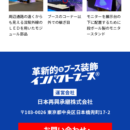
周辺通路の遠くから
ブースのコーナー以
モニターを展示台の
も見える深紫外線の
外での継ぎ目
下に配置するために
ＬＥＤを用いたモジ
段ボール製のモニタ
ュール部品
ースタンド
運営会社
日本再興承継株式会社
〒103-0026 東京都中央区日本橋兜町17-2