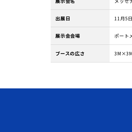
展示会名
メッセ
出展日
11月5
展示会会場
ポート
ブースの広さ
3M×3